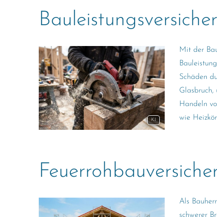
Bauleistungsversiche
Mit der Bau
Bauleistung
Schäden dur
Glasbruch, 
Handeln vo
wie Heizkö
KI
Feuerrohbauversiche
Als Bauherr
schwerer Br