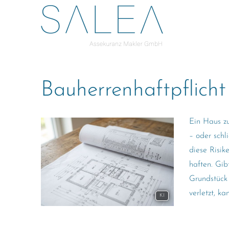
Bau­herren­haft­pflicht
Ein Haus zu
– oder schl
diese Risi
haften. Gib
Grundstück
verletzt, ka
KI