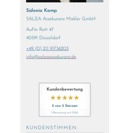
Sidonia Kamp
SALEA Assekuranz Makler GmbH
Auf'm Rott 47
40591 Düsseldorf
+49 (0) 211 91736203
info@saleaassekuranz.de
Kundenbewertung
5
von
5
Sternen
1
Bewertung seit 2024
KUNDENSTIMMEN: