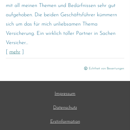
mit all meinen Themen und Bedürfnissen sehr gut
aufgehoben. Die beiden Geschäftsführer kümmern
sich um das für mich unliebsamen Thema
Versicherung. Ein wirklich toller Partner in Sachen
Versicher...
[
mehr
]
Echtheit von Bewertungen
Impressum
Datenschutz
Erstinformation