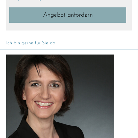
An­ge­bot an­for­dern
Ich bin gerne für Sie da: