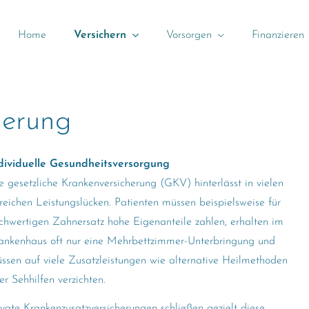
Home
Versichern
Vorsorgen
Finanzieren
he­rung
dividuelle Gesundheitsversorgung
e gesetzliche Kranken­ver­si­che­rung (GKV) hinterlässt in vielen
reichen Leistungslücken. Patienten müssen beispielsweise für
chwertigen Zahnersatz hohe Eigenanteile zahlen, erhalten im
ankenhaus oft nur eine Mehrbettzimmer-Unterbringung und
ssen auf viele Zusatzleistungen wie alternative Heilmethoden
er Sehhilfen verzichten.
ivate Kranken­zusatz­ver­si­che­rungen schließen gezielt diese