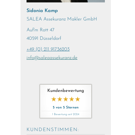
Sidonia Kamp
SALEA Assekuranz Makler GmbH
Auf'm Rott 47
40591 Düsseldorf
+49 (0) 211 91736203
info@saleaassekuranz.de
Kundenbewertung
5
von
5
Sternen
1
Bewertung seit 2024
KUNDENSTIMMEN: