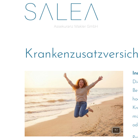
Kranken­zusatz­ver­si­c
In
Di
Be
ho
Kr
mü
od
KI
Pr