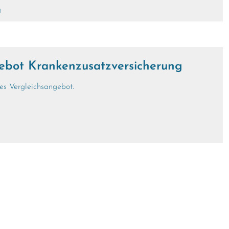
g
ot Kranken­zusatz­ver­si­che­rung
hes Vergleichsangebot.